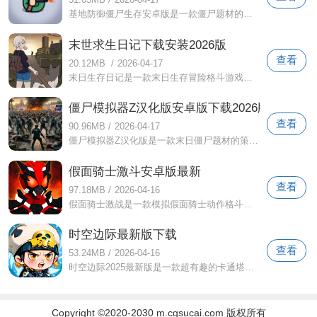
基地防御僵尸生存安卓版是一款僵尸题材的塔防射击游戏。游戏中，玩家要扮演一名指挥官，带领自己的队伍面对无数波僵尸入侵，展开史上最激烈
末世求生日记下载安装2026版
查看
20.12MB
/
2026-04-17
末日生存日记是一款末日生存冒险格斗游戏。玩家将在这个充满恐怖和血腥的僵尸世界中探索，成为幸存者之一，在地图的各个角落自由寻找丰富的
僵尸模拟器Z汉化版安卓版下载2026版
查看
90.96MB
/
2026-04-17
僵尸模拟器Z汉化版是一款末日僵尸题材的策略塔防游戏。在游戏中，玩家可以控制各种人类士兵进行防御。游戏还提供了多个关卡供玩家挑战。玩
假面骑士激斗安卓版最新
查看
97.18MB
/
2026-04-16
假面骑士激战是一款模拟假面骑士动作格斗游戏。你可以自由选择假面骑士角色进行训练，学习动漫中经典流畅的战斗连击和炫酷华丽的战斗特效，
时空边际最新版下载
查看
53.24MB
/
2026-04-16
时空边际2025最新版是一款超有趣的卡通塔防游戏。游戏的操作简单易懂。玩家只需匹配卡牌并点击屏幕放置它们即可进行战斗。没有复杂的操作。
Copyright ©2020-2030 m.cgsucai.com 版权所有