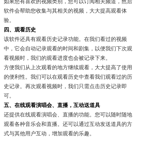
如果您有喜欢的视频类别，您可以订阅相关频道，然后
软件会帮助您收集与其相关的视频，大大提高观看体
验。
四、观看历史
该软件还具有观看历史记录功能。在我们看过的视频
中，它会自动记录观看的时间和剧集，以便我们下次观
看视频时，我们的观看进度也会被记录下来。
方便我们从上次观看的地方继续观看，大大提高了使用
的便利性。我们可以在观看历史中查看我们观看过的历
史记录。再次观看视频时，我们只需点击历史记录即
可。
五、在线观看演唱会、直播，互动送道具
还提供在线观看演唱会、直播的功能。您可以随时随地
观看各种音乐会和直播。还可以通过互动发送道具的方
式与其他用户互动，增加观看的乐趣。