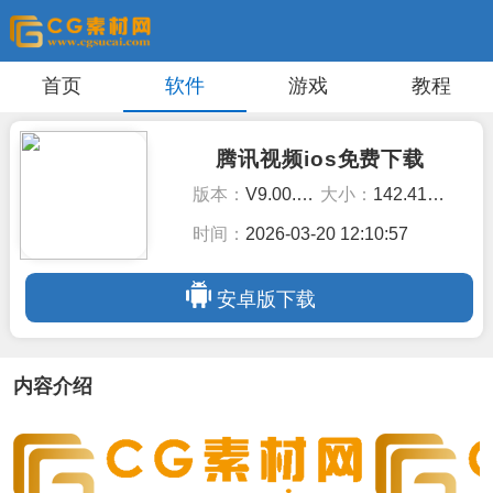
首页
软件
游戏
教程
腾讯视频ios免费下载
版本：
V9.00.05.29294
大小：
142.41MB
时间：
2026-03-20 12:10:57
安卓版下载
内容介绍